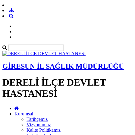
GİRESUN İL SAĞLIK MÜDÜRLÜĞÜ
DERELİ İLÇE DEVLET
HASTANESİ
Kurumsal
Tarihçemiz
Vizyonumuz
Kalite Politikamız