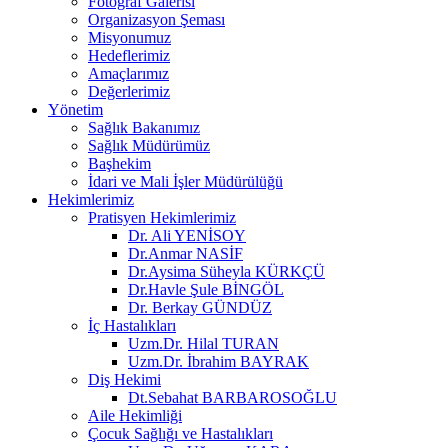
Fotoğraf Galerisi
Organizasyon Şeması
Misyonumuz
Hedeflerimiz
Amaçlarımız
Değerlerimiz
Yönetim
Sağlık Bakanımız
Sağlık Müdürümüz
Başhekim
İdari ve Mali İşler Müdürülüğü
Hekimlerimiz
Pratisyen Hekimlerimiz
Dr. Ali YENİSOY
Dr.Anmar NASİF
Dr.Aysima Süheyla KÜRKÇÜ
Dr.Havle Şule BİNGÖL
Dr. Berkay GÜNDÜZ
İç Hastalıkları
Uzm.Dr. Hilal TURAN
Uzm.Dr. İbrahim BAYRAK
Diş Hekimi
Dt.Sebahat BARBAROSOĞLU
Aile Hekimliği
Çocuk Sağlığı ve Hastalıkları