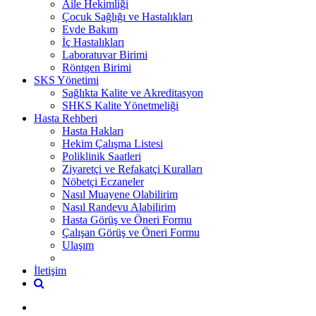
Aile Hekimliği
Çocuk Sağlığı ve Hastalıkları
Evde Bakım
İç Hastalıkları
Laboratuvar Birimi
Röntgen Birimi
SKS Yönetimi
Sağlıkta Kalite ve Akreditasyon
SHKS Kalite Yönetmeliği
Hasta Rehberi
Hasta Hakları
Hekim Çalışma Listesi
Poliklinik Saatleri
Ziyaretçi ve Refakatçi Kuralları
Nöbetçi Eczaneler
Nasıl Muayene Olabilirim
Nasıl Randevu Alabilirim
Hasta Görüş ve Öneri Formu
Çalışan Görüş ve Öneri Formu
Ulaşım
İletişim