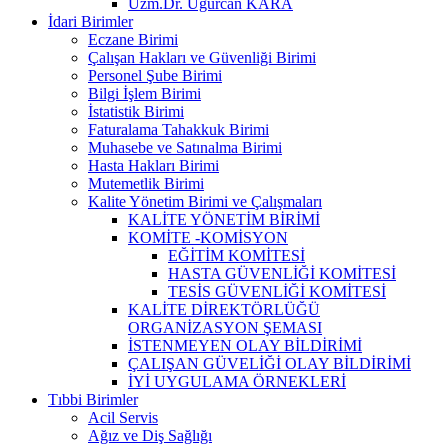
Uzm.Dr. Uğurcan KARA
İdari Birimler
Eczane Birimi
Çalışan Hakları ve Güvenliği Birimi
Personel Şube Birimi
Bilgi İşlem Birimi
İstatistik Birimi
Faturalama Tahakkuk Birimi
Muhasebe ve Satınalma Birimi
Hasta Hakları Birimi
Mutemetlik Birimi
Kalite Yönetim Birimi ve Çalışmaları
KALİTE YÖNETİM BİRİMİ
KOMİTE -KOMİSYON
EĞİTİM KOMİTESİ
HASTA GÜVENLİĞİ KOMİTESİ
TESİS GÜVENLİĞİ KOMİTESİ
KALİTE DİREKTÖRLÜĞÜ
ORGANİZASYON ŞEMASI
İSTENMEYEN OLAY BİLDİRİMİ
ÇALIŞAN GÜVELİĞİ OLAY BİLDİRİMİ
İYİ UYGULAMA ÖRNEKLERİ
Tıbbi Birimler
Acil Servis
Ağız ve Diş Sağlığı