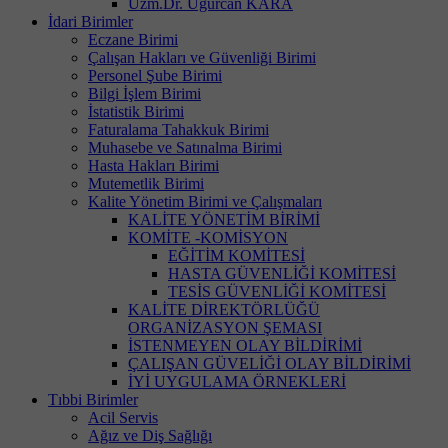
Uzm.Dr. Uğurcan KARA
İdari Birimler
Eczane Birimi
Çalışan Hakları ve Güvenliği Birimi
Personel Şube Birimi
Bilgi İşlem Birimi
İstatistik Birimi
Faturalama Tahakkuk Birimi
Muhasebe ve Satınalma Birimi
Hasta Hakları Birimi
Mutemetlik Birimi
Kalite Yönetim Birimi ve Çalışmaları
KALİTE YÖNETİM BİRİMİ
KOMİTE -KOMİSYON
EĞİTİM KOMİTESİ
HASTA GÜVENLİĞİ KOMİTESİ
TESİS GÜVENLİĞİ KOMİTESİ
KALİTE DİREKTÖRLÜĞÜ
ORGANİZASYON ŞEMASI
İSTENMEYEN OLAY BİLDİRİMİ
ÇALIŞAN GÜVELİĞİ OLAY BİLDİRİMİ
İYİ UYGULAMA ÖRNEKLERİ
Tıbbi Birimler
Acil Servis
Ağız ve Diş Sağlığı