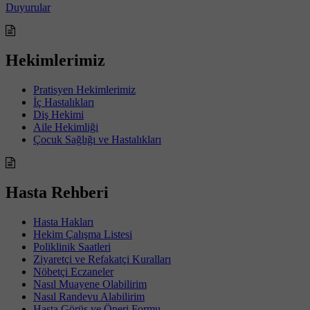
Duyurular
Hekimlerimiz
Pratisyen Hekimlerimiz
İç Hastalıkları
Diş Hekimi
Aile Hekimliği
Çocuk Sağlığı ve Hastalıkları
Hasta Rehberi
Hasta Hakları
Hekim Çalışma Listesi
Poliklinik Saatleri
Ziyaretçi ve Refakatçi Kuralları
Nöbetçi Eczaneler
Nasıl Muayene Olabilirim
Nasıl Randevu Alabilirim
Hasta Görüş ve Öneri Formu