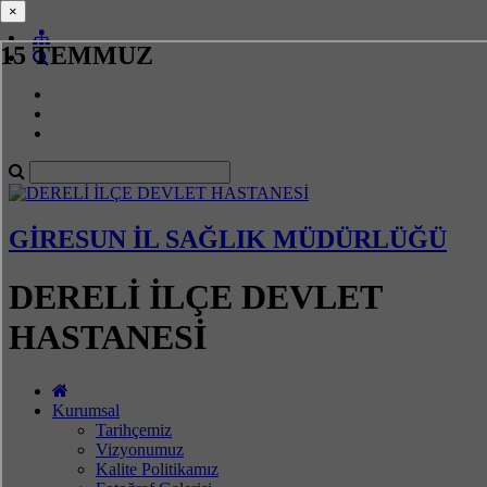
×
×
15 TEMMUZ
GİRESUN İL SAĞLIK MÜDÜRLÜĞÜ
DERELİ İLÇE DEVLET
HASTANESİ
Kurumsal
Tarihçemiz
Vizyonumuz
Kalite Politikamız