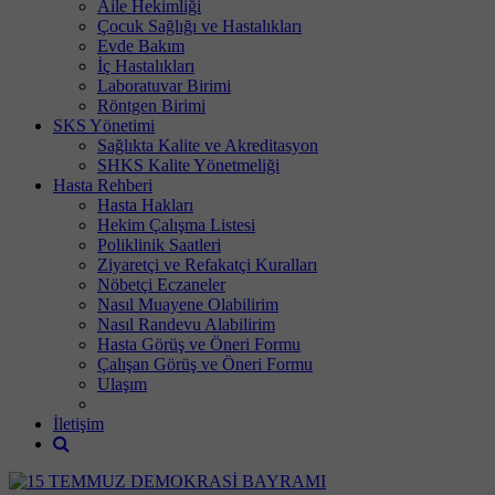
Aile Hekimliği
Çocuk Sağlığı ve Hastalıkları
Evde Bakım
İç Hastalıkları
Laboratuvar Birimi
Röntgen Birimi
SKS Yönetimi
Sağlıkta Kalite ve Akreditasyon
SHKS Kalite Yönetmeliği
Hasta Rehberi
Hasta Hakları
Hekim Çalışma Listesi
Poliklinik Saatleri
Ziyaretçi ve Refakatçi Kuralları
Nöbetçi Eczaneler
Nasıl Muayene Olabilirim
Nasıl Randevu Alabilirim
Hasta Görüş ve Öneri Formu
Çalışan Görüş ve Öneri Formu
Ulaşım
İletişim