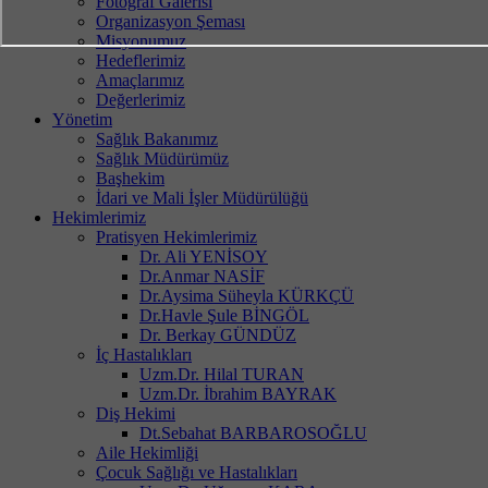
Fotoğraf Galerisi
Organizasyon Şeması
Misyonumuz
Hedeflerimiz
Amaçlarımız
Değerlerimiz
Yönetim
Sağlık Bakanımız
Sağlık Müdürümüz
Başhekim
İdari ve Mali İşler Müdürülüğü
Hekimlerimiz
Pratisyen Hekimlerimiz
Dr. Ali YENİSOY
Dr.Anmar NASİF
Dr.Aysima Süheyla KÜRKÇÜ
Dr.Havle Şule BİNGÖL
Dr. Berkay GÜNDÜZ
İç Hastalıkları
Uzm.Dr. Hilal TURAN
Uzm.Dr. İbrahim BAYRAK
Diş Hekimi
Dt.Sebahat BARBAROSOĞLU
Aile Hekimliği
Çocuk Sağlığı ve Hastalıkları