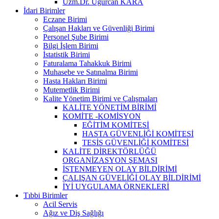
Uzm.Dr. Uğurcan KARA
İdari Birimler
Eczane Birimi
Çalışan Hakları ve Güvenliği Birimi
Personel Şube Birimi
Bilgi İşlem Birimi
İstatistik Birimi
Faturalama Tahakkuk Birimi
Muhasebe ve Satınalma Birimi
Hasta Hakları Birimi
Mutemetlik Birimi
Kalite Yönetim Birimi ve Çalışmaları
KALİTE YÖNETİM BİRİMİ
KOMİTE -KOMİSYON
EĞİTİM KOMİTESİ
HASTA GÜVENLİĞİ KOMİTESİ
TESİS GÜVENLİĞİ KOMİTESİ
KALİTE DİREKTÖRLÜĞÜ
ORGANİZASYON ŞEMASI
İSTENMEYEN OLAY BİLDİRİMİ
ÇALIŞAN GÜVELİĞİ OLAY BİLDİRİMİ
İYİ UYGULAMA ÖRNEKLERİ
Tıbbi Birimler
Acil Servis
Ağız ve Diş Sağlığı