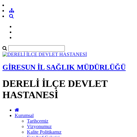
GİRESUN İL SAĞLIK MÜDÜRLÜĞÜ
DERELİ İLÇE DEVLET
HASTANESİ
Kurumsal
Tarihçemiz
Vizyonumuz
Kalite Politikamız