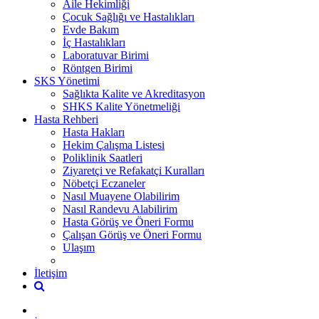
Aile Hekimliği
Çocuk Sağlığı ve Hastalıkları
Evde Bakım
İç Hastalıkları
Laboratuvar Birimi
Röntgen Birimi
SKS Yönetimi
Sağlıkta Kalite ve Akreditasyon
SHKS Kalite Yönetmeliği
Hasta Rehberi
Hasta Hakları
Hekim Çalışma Listesi
Poliklinik Saatleri
Ziyaretçi ve Refakatçi Kuralları
Nöbetçi Eczaneler
Nasıl Muayene Olabilirim
Nasıl Randevu Alabilirim
Hasta Görüş ve Öneri Formu
Çalışan Görüş ve Öneri Formu
Ulaşım
İletişim