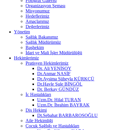
Fotoğraf Galerisi
Organizasyon Şeması
Misyonumuz
Hedeflerimiz
Amaçlarımız
Değerlerimiz
Yönetim
Sağlık Bakanımız
Sağlık Müdürümüz
Başhekim
İdari ve Mali İşler Müdürülüğü
Hekimlerimiz
Pratisyen Hekimlerimiz
Dr. Ali YENİSOY
Dr.Anmar NASİF
Dr.Aysima Süheyla KÜRKÇÜ
Dr.Havle Şule BİNGÖL
Dr. Berkay GÜNDÜZ
İç Hastalıkları
Uzm.Dr. Hilal TURAN
Uzm.Dr. İbrahim BAYRAK
Diş Hekimi
Dt.Sebahat BARBAROSOĞLU
Aile Hekimliği
Çocuk Sağlığı ve Hastalıkları