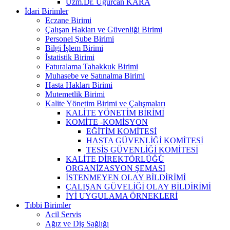
Uzm.Dr. Uğurcan KARA
İdari Birimler
Eczane Birimi
Çalışan Hakları ve Güvenliği Birimi
Personel Şube Birimi
Bilgi İşlem Birimi
İstatistik Birimi
Faturalama Tahakkuk Birimi
Muhasebe ve Satınalma Birimi
Hasta Hakları Birimi
Mutemetlik Birimi
Kalite Yönetim Birimi ve Çalışmaları
KALİTE YÖNETİM BİRİMİ
KOMİTE -KOMİSYON
EĞİTİM KOMİTESİ
HASTA GÜVENLİĞİ KOMİTESİ
TESİS GÜVENLİĞİ KOMİTESİ
KALİTE DİREKTÖRLÜĞÜ
ORGANİZASYON ŞEMASI
İSTENMEYEN OLAY BİLDİRİMİ
ÇALIŞAN GÜVELİĞİ OLAY BİLDİRİMİ
İYİ UYGULAMA ÖRNEKLERİ
Tıbbi Birimler
Acil Servis
Ağız ve Diş Sağlığı