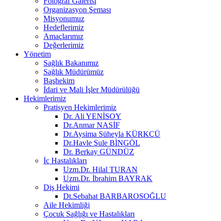
Fotoğraf Galerisi
Organizasyon Şeması
Misyonumuz
Hedeflerimiz
Amaçlarımız
Değerlerimiz
Yönetim
Sağlık Bakanımız
Sağlık Müdürümüz
Başhekim
İdari ve Mali İşler Müdürülüğü
Hekimlerimiz
Pratisyen Hekimlerimiz
Dr. Ali YENİSOY
Dr.Anmar NASİF
Dr.Aysima Süheyla KÜRKÇÜ
Dr.Havle Şule BİNGÖL
Dr. Berkay GÜNDÜZ
İç Hastalıkları
Uzm.Dr. Hilal TURAN
Uzm.Dr. İbrahim BAYRAK
Diş Hekimi
Dt.Sebahat BARBAROSOĞLU
Aile Hekimliği
Çocuk Sağlığı ve Hastalıkları