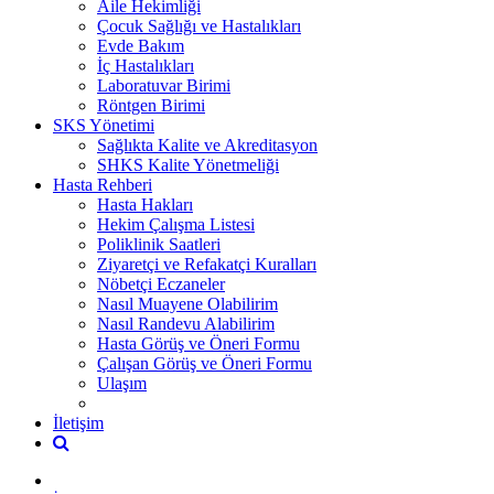
Aile Hekimliği
Çocuk Sağlığı ve Hastalıkları
Evde Bakım
İç Hastalıkları
Laboratuvar Birimi
Röntgen Birimi
SKS Yönetimi
Sağlıkta Kalite ve Akreditasyon
SHKS Kalite Yönetmeliği
Hasta Rehberi
Hasta Hakları
Hekim Çalışma Listesi
Poliklinik Saatleri
Ziyaretçi ve Refakatçi Kuralları
Nöbetçi Eczaneler
Nasıl Muayene Olabilirim
Nasıl Randevu Alabilirim
Hasta Görüş ve Öneri Formu
Çalışan Görüş ve Öneri Formu
Ulaşım
İletişim