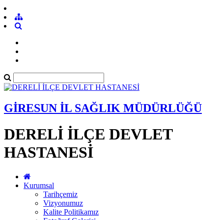
GİRESUN İL SAĞLIK MÜDÜRLÜĞÜ
DERELİ İLÇE DEVLET
HASTANESİ
Kurumsal
Tarihçemiz
Vizyonumuz
Kalite Politikamız