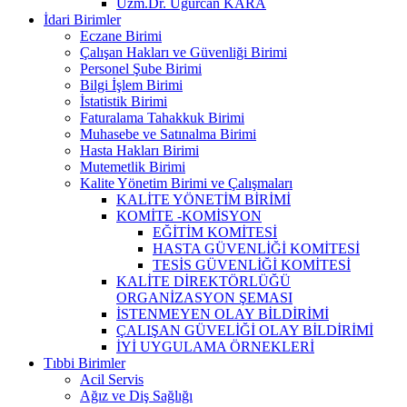
Uzm.Dr. Uğurcan KARA
İdari Birimler
Eczane Birimi
Çalışan Hakları ve Güvenliği Birimi
Personel Şube Birimi
Bilgi İşlem Birimi
İstatistik Birimi
Faturalama Tahakkuk Birimi
Muhasebe ve Satınalma Birimi
Hasta Hakları Birimi
Mutemetlik Birimi
Kalite Yönetim Birimi ve Çalışmaları
KALİTE YÖNETİM BİRİMİ
KOMİTE -KOMİSYON
EĞİTİM KOMİTESİ
HASTA GÜVENLİĞİ KOMİTESİ
TESİS GÜVENLİĞİ KOMİTESİ
KALİTE DİREKTÖRLÜĞÜ
ORGANİZASYON ŞEMASI
İSTENMEYEN OLAY BİLDİRİMİ
ÇALIŞAN GÜVELİĞİ OLAY BİLDİRİMİ
İYİ UYGULAMA ÖRNEKLERİ
Tıbbi Birimler
Acil Servis
Ağız ve Diş Sağlığı