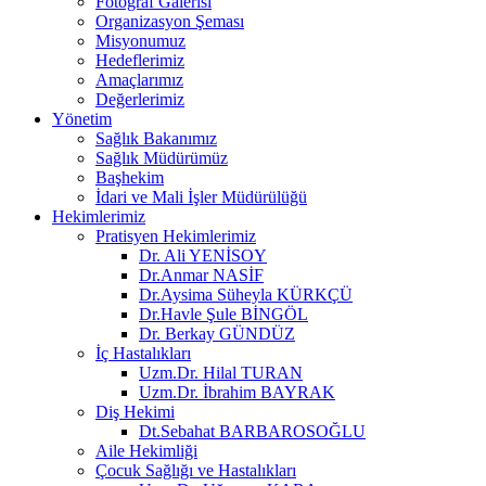
Fotoğraf Galerisi
Organizasyon Şeması
Misyonumuz
Hedeflerimiz
Amaçlarımız
Değerlerimiz
Yönetim
Sağlık Bakanımız
Sağlık Müdürümüz
Başhekim
İdari ve Mali İşler Müdürülüğü
Hekimlerimiz
Pratisyen Hekimlerimiz
Dr. Ali YENİSOY
Dr.Anmar NASİF
Dr.Aysima Süheyla KÜRKÇÜ
Dr.Havle Şule BİNGÖL
Dr. Berkay GÜNDÜZ
İç Hastalıkları
Uzm.Dr. Hilal TURAN
Uzm.Dr. İbrahim BAYRAK
Diş Hekimi
Dt.Sebahat BARBAROSOĞLU
Aile Hekimliği
Çocuk Sağlığı ve Hastalıkları