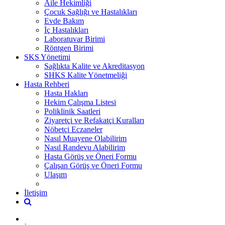
Aile Hekimliği
Çocuk Sağlığı ve Hastalıkları
Evde Bakım
İç Hastalıkları
Laboratuvar Birimi
Röntgen Birimi
SKS Yönetimi
Sağlıkta Kalite ve Akreditasyon
SHKS Kalite Yönetmeliği
Hasta Rehberi
Hasta Hakları
Hekim Çalışma Listesi
Poliklinik Saatleri
Ziyaretçi ve Refakatçi Kuralları
Nöbetçi Eczaneler
Nasıl Muayene Olabilirim
Nasıl Randevu Alabilirim
Hasta Görüş ve Öneri Formu
Çalışan Görüş ve Öneri Formu
Ulaşım
İletişim