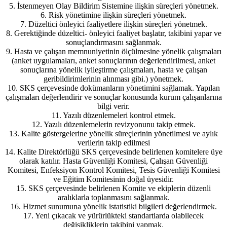
5. İstenmeyen Olay Bildirim Sistemine ilişkin süreçleri yönetmek.
6. Risk yönetimine ilişkin süreçleri yönetmek.
7. Düzeltici önleyici faaliyetlere ilişkin süreçleri yönetmek.
8. Gerektiğinde düzeltici- önleyici faaliyet başlatır, takibini yapar ve
sonuçlandırmasını sağlanmak.
9. Hasta ve çalışan memnuniyetinin ölçülmesine yönelik çalışmaları
(anket uygulamaları, anket sonuçlarının değerlendirilmesi, anket
sonuçlarına yönelik iyileştirme çalışmaları, hasta ve çalışan
geribildirimlerinin alınması gibi.) yönetmek.
10. SKS çerçevesinde dokümanların yönetimini sağlamak. Yapılan
çalışmaları değerlendirir ve sonuçlar konusunda kurum çalışanlarına
bilgi verir.
11. Yazılı düzenlemeleri kontrol etmek.
12. Yazılı düzenlemelerin revizyonunu takip etmek.
13. Kalite göstergelerine yönelik süreçlerinin yönetilmesi ve aylık
verilerin takip edilmesi
14. Kalite Direktörlüğü SKS çerçevesinde belirlenen komitelere üye
olarak katılır. Hasta Güvenliği Komitesi, Çalışan Güvenliği
Komitesi, Enfeksiyon Kontrol Komitesi, Tesis Güvenliği Komitesi
ve Eğitim Komitesinin doğal üyesidir.
15. SKS çerçevesinde belirlenen Komite ve ekiplerin düzenli
aralıklarla toplanmasını sağlanmak.
16. Hizmet sunumuna yönelik istatistiki bilgileri değerlendirmek.
17. Yeni çıkacak ve yürürlükteki standartlarda olabilecek
değişikliklerin takibini yapmak.