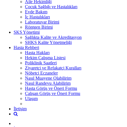
Aile Hekimliği
Çocuk Sağlığı ve Hastalıkları
Evde Bakım
İç Hastalıkları
Laboratuvar Birimi
Röntgen Birimi
SKS Yönetimi
Sağlıkta Kalite ve Akreditasyon
SHKS Kalite Yönetmeliği
Hasta Rehberi
Hasta Hakları
Hekim Çalışma Listesi
Poliklinik Saatleri
Ziyaretçi ve Refakatçi Kuralları
Nöbetçi Eczaneler
Nasıl Muayene Olabilirim
Nasıl Randevu Alabilirim
Hasta Görüş ve Öneri Formu
Çalışan Görüş ve Öneri Formu
Ulaşım
İletişim