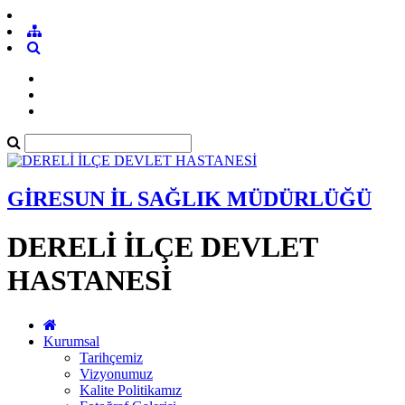
GİRESUN İL SAĞLIK MÜDÜRLÜĞÜ
DERELİ İLÇE DEVLET
HASTANESİ
Kurumsal
Tarihçemiz
Vizyonumuz
Kalite Politikamız