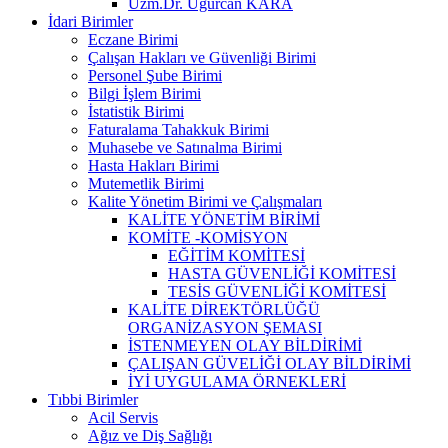
Uzm.Dr. Uğurcan KARA
İdari Birimler
Eczane Birimi
Çalışan Hakları ve Güvenliği Birimi
Personel Şube Birimi
Bilgi İşlem Birimi
İstatistik Birimi
Faturalama Tahakkuk Birimi
Muhasebe ve Satınalma Birimi
Hasta Hakları Birimi
Mutemetlik Birimi
Kalite Yönetim Birimi ve Çalışmaları
KALİTE YÖNETİM BİRİMİ
KOMİTE -KOMİSYON
EĞİTİM KOMİTESİ
HASTA GÜVENLİĞİ KOMİTESİ
TESİS GÜVENLİĞİ KOMİTESİ
KALİTE DİREKTÖRLÜĞÜ
ORGANİZASYON ŞEMASI
İSTENMEYEN OLAY BİLDİRİMİ
ÇALIŞAN GÜVELİĞİ OLAY BİLDİRİMİ
İYİ UYGULAMA ÖRNEKLERİ
Tıbbi Birimler
Acil Servis
Ağız ve Diş Sağlığı