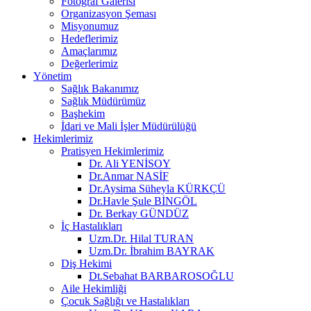
Fotoğraf Galerisi
Organizasyon Şeması
Misyonumuz
Hedeflerimiz
Amaçlarımız
Değerlerimiz
Yönetim
Sağlık Bakanımız
Sağlık Müdürümüz
Başhekim
İdari ve Mali İşler Müdürülüğü
Hekimlerimiz
Pratisyen Hekimlerimiz
Dr. Ali YENİSOY
Dr.Anmar NASİF
Dr.Aysima Süheyla KÜRKÇÜ
Dr.Havle Şule BİNGÖL
Dr. Berkay GÜNDÜZ
İç Hastalıkları
Uzm.Dr. Hilal TURAN
Uzm.Dr. İbrahim BAYRAK
Diş Hekimi
Dt.Sebahat BARBAROSOĞLU
Aile Hekimliği
Çocuk Sağlığı ve Hastalıkları