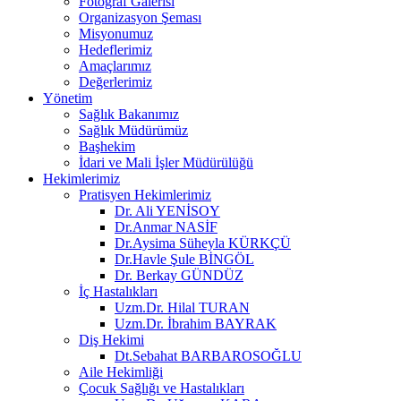
Fotoğraf Galerisi
Organizasyon Şeması
Misyonumuz
Hedeflerimiz
Amaçlarımız
Değerlerimiz
Yönetim
Sağlık Bakanımız
Sağlık Müdürümüz
Başhekim
İdari ve Mali İşler Müdürülüğü
Hekimlerimiz
Pratisyen Hekimlerimiz
Dr. Ali YENİSOY
Dr.Anmar NASİF
Dr.Aysima Süheyla KÜRKÇÜ
Dr.Havle Şule BİNGÖL
Dr. Berkay GÜNDÜZ
İç Hastalıkları
Uzm.Dr. Hilal TURAN
Uzm.Dr. İbrahim BAYRAK
Diş Hekimi
Dt.Sebahat BARBAROSOĞLU
Aile Hekimliği
Çocuk Sağlığı ve Hastalıkları