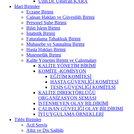
Uzm.Dr. Uğurcan KARA
İdari Birimler
Eczane Birimi
Çalışan Hakları ve Güvenliği Birimi
Personel Şube Birimi
Bilgi İşlem Birimi
İstatistik Birimi
Faturalama Tahakkuk Birimi
Muhasebe ve Satınalma Birimi
Hasta Hakları Birimi
Mutemetlik Birimi
Kalite Yönetim Birimi ve Çalışmaları
KALİTE YÖNETİM BİRİMİ
KOMİTE -KOMİSYON
EĞİTİM KOMİTESİ
HASTA GÜVENLİĞİ KOMİTESİ
TESİS GÜVENLİĞİ KOMİTESİ
KALİTE DİREKTÖRLÜĞÜ
ORGANİZASYON ŞEMASI
İSTENMEYEN OLAY BİLDİRİMİ
ÇALIŞAN GÜVELİĞİ OLAY BİLDİRİMİ
İYİ UYGULAMA ÖRNEKLERİ
Tıbbi Birimler
Acil Servis
Ağız ve Diş Sağlığı