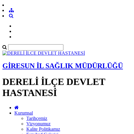
GİRESUN İL SAĞLIK MÜDÜRLÜĞÜ
DERELİ İLÇE DEVLET
HASTANESİ
Kurumsal
Tarihçemiz
Vizyonumuz
Kalite Politikamız