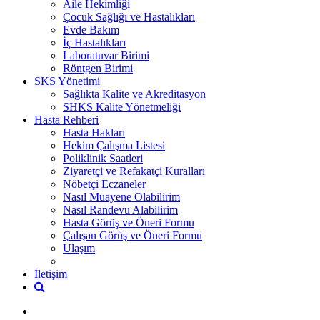
Aile Hekimliği
Çocuk Sağlığı ve Hastalıkları
Evde Bakım
İç Hastalıkları
Laboratuvar Birimi
Röntgen Birimi
SKS Yönetimi
Sağlıkta Kalite ve Akreditasyon
SHKS Kalite Yönetmeliği
Hasta Rehberi
Hasta Hakları
Hekim Çalışma Listesi
Poliklinik Saatleri
Ziyaretçi ve Refakatçi Kuralları
Nöbetçi Eczaneler
Nasıl Muayene Olabilirim
Nasıl Randevu Alabilirim
Hasta Görüş ve Öneri Formu
Çalışan Görüş ve Öneri Formu
Ulaşım
İletişim